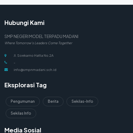
Hubungi Kami
SMP NEGERI MODEL TERPADU MADANI
Where Tomorrow's Leaders Come Together
Jl. Soekarno Hatta No.2A
-
info@smpnmadani.sch.id
Eksplorasi Tag
Pengumuman
Berita
Sekilas-Info
Sekilas Info
Media Sosial